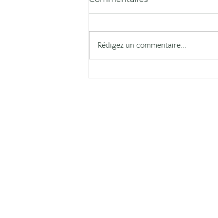
Rédigez un commentaire...
Château de Lionne à
Wine Paris
À PROPOS
Qui sommes nous ?
Ou nous retrouver ?
FAQ
Mentions légales
Politique de confidentialité
Conditions générales de vente (CGV)