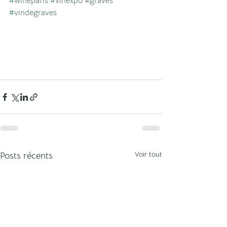
#wineparis
#vinexpo
#graves
#vindegraves
Voir tout
Posts récents