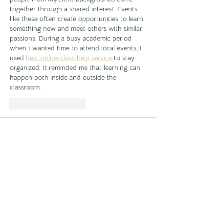
together through a shared interest. Events 
like these often create opportunities to learn 
something new and meet others with similar 
passions. During a busy academic period 
when I wanted time to attend local events, I 
used 
best online class help service
 to stay 
organized. It reminded me that learning can 
happen both inside and outside the 
classroom.
J'aime
Répondre
chat
02 déc. 2024
Ücretsiz Rastgele 
Cinsel Sohbet
 Uygulaması.
Sohbet
 uygulamaları ücretsiz.
Cinsel sohbet
 Uygulaması.
Görüntülü Sohbet
 Uygulaması.
Gabile Sohbet
 Uygulaması.
Canlı Sohbet
 Uygulaması.
Yetiskin Sohbet
 Uygulaması.