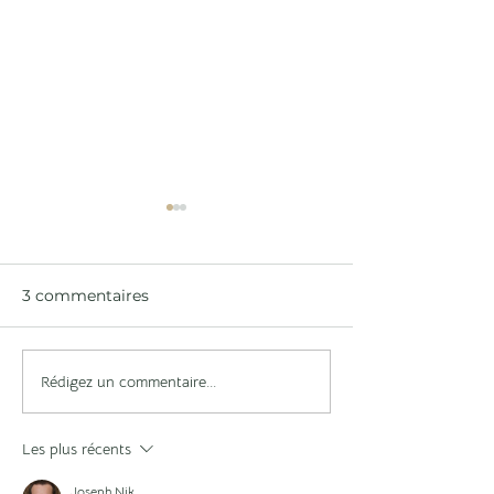
3 commentaires
Rédigez un commentaire...
Le Château de Lionne
Découvrez not
fête le vin !
nouveau site i
Les plus récents
Joseph Nik.