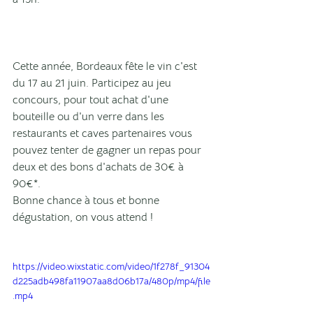
Cette année, Bordeaux fête le vin c'est 
du 17 au 21 juin. Participez au jeu 
concours, pour tout achat d'une 
bouteille ou d'un verre dans les 
restaurants et caves partenaires vous 
pouvez tenter de gagner un repas pour 
deux et des bons d'achats de 30€ à 
90€*. 
Bonne chance à tous et bonne 
dégustation, on vous attend ! 
https://video.wixstatic.com/video/1f278f_91304
d225adb498fa11907aa8d06b17a/480p/mp4/file
.mp4