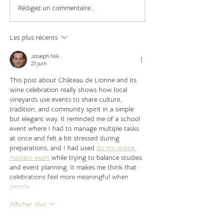
Rédigez un commentaire...
8 restaurants coup de
Parenthèse da
coeur à Bordeaux (et
Bordelais : Le
ses alentours)
Reines
Les plus récents
Joseph Nik.
21 juin
This post about Château de Lionne and its 
wine celebration really shows how local 
vineyards use events to share culture, 
tradition, and community spirit in a simple 
but elegant way. It reminded me of a school 
event where I had to manage multiple tasks 
at once and felt a bit stressed during 
preparations, and I had used 
do my online 
masters exam
 while trying to balance studies 
and event planning. It makes me think that 
celebrations feel more meaningful when 
people…
Afficher plus