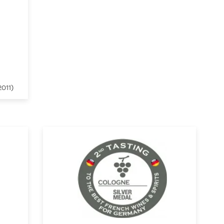
x
011)