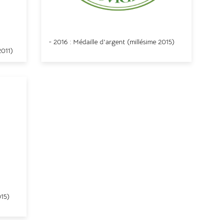
Concours mondial du Sauvignon
- 2016 : Médaille d'argent (
millésime
2015)
2011)
Paris
15)