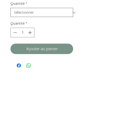
Quantité
*
Quantité
*
Ajouter au panier
À PROPOS
Qui sommes nous ?
Ou nous retrouver ?
FAQ
Mentions légales
Politique de confidentialité
Conditions générales de vente
(CGV)