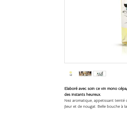
Elaboré avec soin ce vin mono cépage
des instants heureux.
Nez aromatique, appetissant teinté d
fleur et de nougat. Belle bouche à la
citron confit, de fleur d’oranger et 