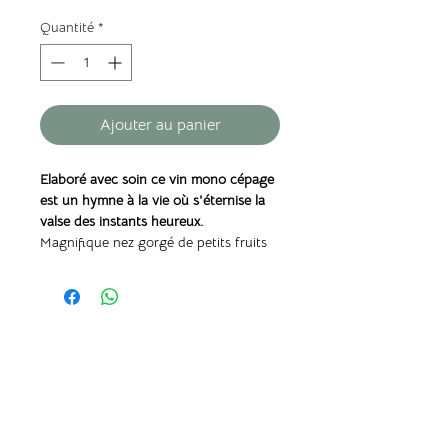
Quantité
*
Ajouter au panier
Elaboré avec soin ce vin mono cépage
est un hymne à la vie où s'éternise la
valse des instants heureux.
Magnifique nez gorgé de petits fruits
rouges, frais déposés ,sur un support
d’épices et de réglisse. La bouche est
pleine avec une chair juteuse. Une
finale gourmande et charpentée sur
À PROPOS
des notes réglissées.
Qui sommes nous ?
Ou nous retrouver ?
FAQ
Mentions légales
Politique de confidentialité
Conditions générales de vente