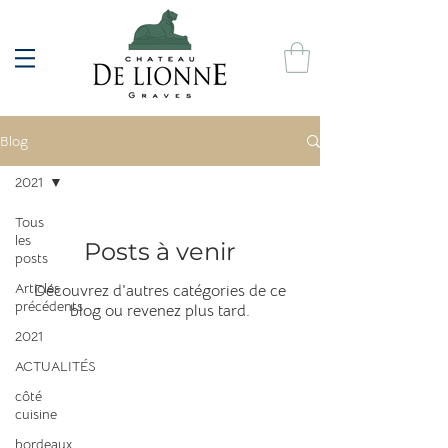
Blog
2021
Tous
les
Posts à venir
posts
Articles
Découvrez d'autres catégories de ce
précédents
blog ou revenez plus tard.
2021
ACTUALITÉS
À PROPOS
côté
Qui sommes nous ?
cuisine
Ou nous retrouver ?
FAQ
bordeaux