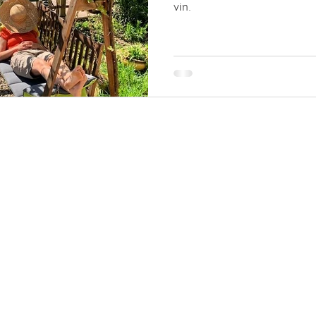
vin.
NOUS CONTACTER
NE
Adresse : Château de Lionne,
33720 ILLATS
Ne 
Email :
chateaudelionne@orange.fr
du 
Tel : 06.67.73.83.37
Instagram : @chateaudelionne
Formulaire de contact
Donnez-nous votre avis