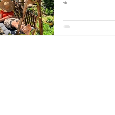
vin.
NOUS CONTACTER
NE
Adresse : Château de Lionne,
33720 ILLATS
Ne 
Email :
chateaudelionne@orange.fr
du 
Tel : 06.67.73.83.37
Instagram : @chateaudelionne
Formulaire de contact
Donnez-nous votre avis