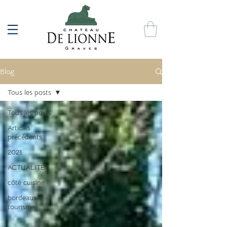
Blog
Tous les posts
Tous les posts
Articles
précédents
2021
ACTUALITÉS
côté cuisine
bordeaux
tourisme