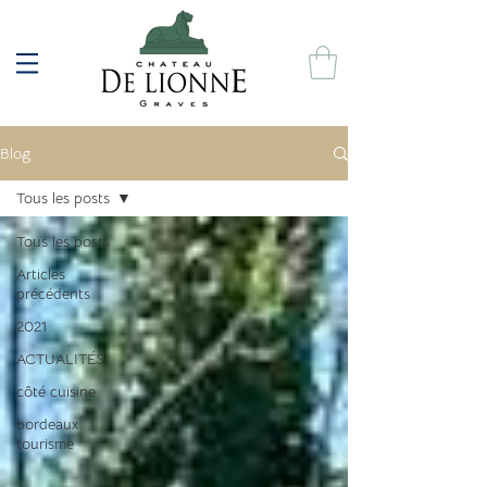
Blog
Tous les posts
Tous les posts
Articles
précédents
2021
ACTUALITÉS
côté cuisine
bordeaux
tourisme