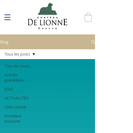
Blog
Tous les posts
Tous les posts
Articles
précédents
2021
ACTUALITÉS
côté cuisine
bordeaux
tourisme