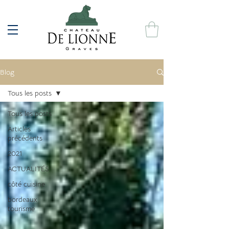
Blog
Tous les posts
Tous les posts
Articles
précédents
2021
ACTUALITÉS
côté cuisine
bordeaux
tourisme